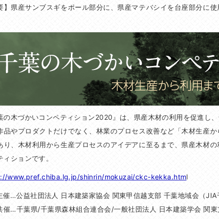
要】県産サンブスギをポール部分に、県産マテバシイを台座部分に使
。
葉の木づかいコンペティション2020』は、県産木材の利用を促進し
作品やプロダクトだけでなく、林業のプロセス改善など「木材生産か
あり、木材利用から生産プロセスのアイデアに至るまで、県産木材の
ティションです。
://www.pref.chiba.lg.jp/shinrin/mokuzai/ckc-kekka.htm
l
主催…公益社団法人 日本建築家協会 関東甲信越支部 千葉地域会（JIA
共催…千葉県/千葉県森林組合連合会/一般社団法人 日本建築学会 関東