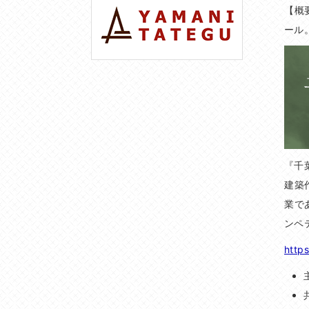
【概
ール
『千
建築
業で
ンペ
https