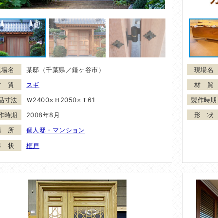
某邸（千葉県／鎌ヶ谷市）
スギ
Ｗ2400×Ｈ2050×Ｔ61
2008年8月
個人邸・マンション
框戸