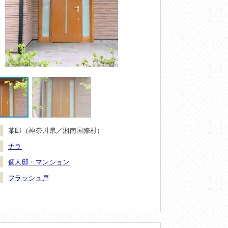
某邸（神奈川県／湘南国際村）
ナラ
個人邸・マンション
フラッシュ戸