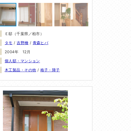
Ｅ邸（千葉県／柏市）
タモ
/
吉野檜
/
青森ヒバ
2004年 12月
個人邸・マンション
木工製品・その他
/
格子・障子