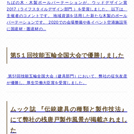
ちばの木・木製ポールパーテーションが、ウッドデザイン賞
2017（ライフスタイルデザイン部門 ）を受賞しました。 以下は、
主催者のコメントです。 地域資源を活用した新たな木製のポール
パーテーションです。 2020での会場整備や各イベント空港施設等
に国産材・圏産材の…
第5１回技能五輪全国大会で優勝しました
第51回技能五輪全国大会（建具部門）において、弊社の征矢友彦
が優勝し、厚生労働大臣賞を受賞しました。
ムック誌 『伝統建具の種類と製作技法』
にて弊社の桟唐戸製作風景が掲載されまし
た