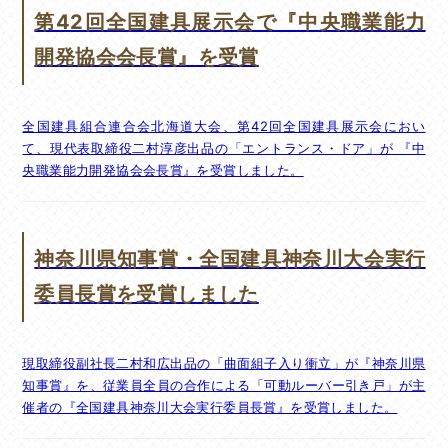
第42回全国建具展示会で『中央職業能力
開発協会会長賞』を受賞
全国建具組合連合会北海道大会、第42回全国建具展示会におい
て、現代表取締役二村淳彦出品の「エントランス・ドア」が 『中
央職業能力開発協会会長賞』を受賞しました。
神奈川県知事賞・全国建具神奈川大会実行
委員長賞を受賞しました
現取締役副社長二村和広出品の「曲面組子入り衝立」が『神奈川県
知事賞』を、従業員全員の合作による「可動ルーバー引き戸」が主
催者の『全国建具神奈川大会実行委員長賞』を受賞しました。