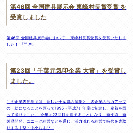
第46回 全国建具展示会 東峰村長賞受賞 を
受賞しました
第46回 全国建具展示会において、 東峰村長賞受賞を受賞いたしま
した！ 『門戸』
第23回「千葉元気印企業 大賞」を受賞し
ました。
この企業表彰制度は、新しい千葉県の産業と、各企業の活力アップ
の一助になることを願って1995（平成7）年度に制定し、定着を図
って参りました。 今年は23回目を迎えることになり、新技術、新
製品開発、ユニーク経営などを通じ、活力溢れる経営で時代を先取
りする中堅・中小および…