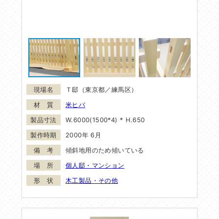
Ｔ邸（東京都／練馬区）
米ヒバ
W.6000(1500*4) * H.650
2000年 6月
傾斜地用のため傾いている
個人邸・マンション
木工製品・その他