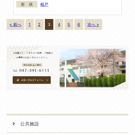
框戸
« 前へ
1
2
3
4
5
6
次へ »
公共施設