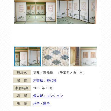
某邸／源氏襖 （千葉県／市川市）
木曽桧
/
神代杉
2000年 10月
個人邸・マンション
格子・障子