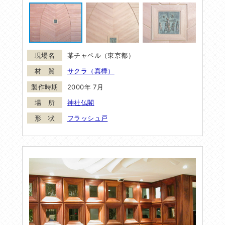
某チャペル（東京都）
サクラ（真樺）
2000年 7月
神社仏閣
フラッシュ戸