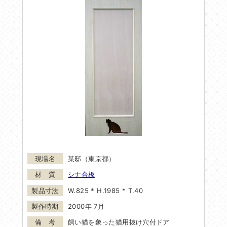
某邸（東京都）
シナ合板
W.825 * H.1985 * T.40
2000年 7月
飼い猫を象った猫用抜け穴付ドア