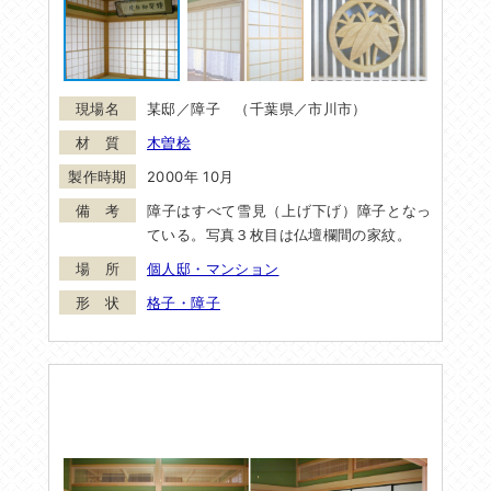
某邸／障子 （千葉県／市川市）
木曽桧
2000年 10月
障子はすべて雪見（上げ下げ）障子となっ
ている。写真３枚目は仏壇欄間の家紋。
個人邸・マンション
格子・障子