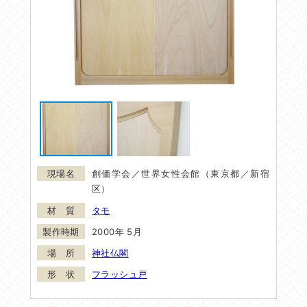
創価学会／世界女性会館（東京都／新宿
区）
タモ
2000年 5月
神社仏閣
フラッシュ戸