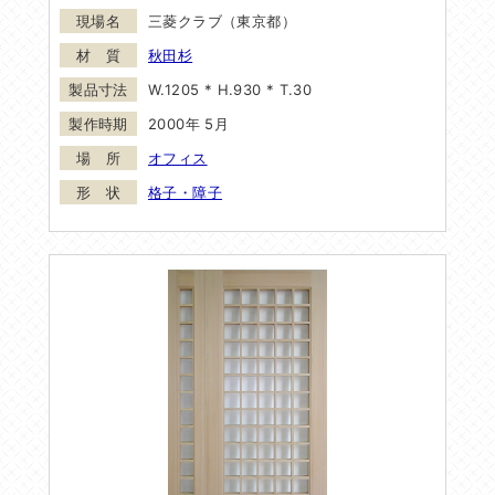
三菱クラブ（東京都）
秋田杉
W.1205 * H.930 * T.30
2000年 5月
オフィス
格子・障子