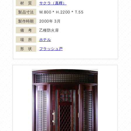
サクラ（真樺）
W.800 * H.2200 * T.55
2000年 3月
乙種防火扉
ホテル
フラッシュ戸